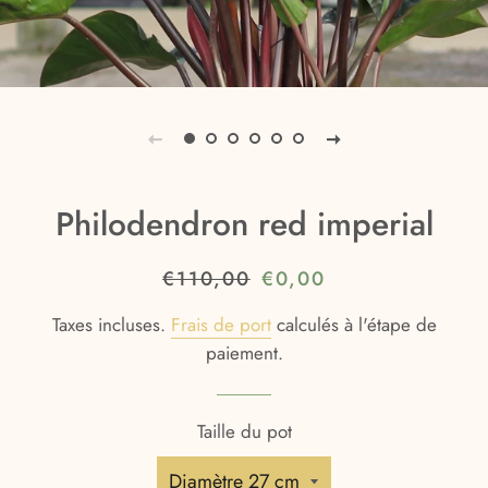
Philodendron red imperial
Prix
€110,00
Prix
€0,00
régulier
réduit
Taxes incluses.
Frais de port
calculés à l'étape de
paiement.
Taille du pot